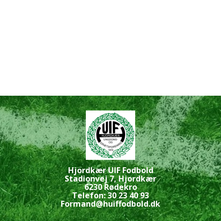
Hjordkær UIF Fodbold
Stadionvej 7, Hjordkær
6230 Rødekro
Telefon: 30 23 40 93
Formand@huiffodbold.dk