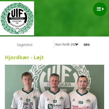
Kun i forår 2026
Hjordkær - Løjt