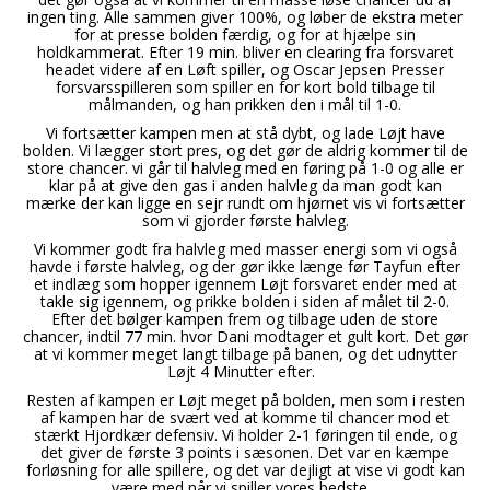
ingen ting. Alle sammen giver 100%, og løber de ekstra meter
for at presse bolden færdig, og for at hjælpe sin
holdkammerat. Efter 19 min. bliver en clearing fra forsvaret
headet videre af en Løft spiller, og Oscar Jepsen Presser
forsvarsspilleren som spiller en for kort bold tilbage til
målmanden, og han prikken den i mål til 1-0.
Vi fortsætter kampen men at stå dybt, og lade Løjt have
bolden. Vi lægger stort pres, og det gør de aldrig kommer til de
store chancer. vi går til halvleg med en føring på 1-0 og alle er
klar på at give den gas i anden halvleg da man godt kan
mærke der kan ligge en sejr rundt om hjørnet vis vi fortsætter
som vi gjorder første halvleg.
Vi kommer godt fra halvleg med masser energi som vi også
havde i første halvleg, og der gør ikke længe før Tayfun efter
et indlæg som hopper igennem Løjt forsvaret ender med at
takle sig igennem, og prikke bolden i siden af målet til 2-0.
Efter det bølger kampen frem og tilbage uden de store
chancer, indtil 77 min. hvor Dani modtager et gult kort. Det gør
at vi kommer meget langt tilbage på banen, og det udnytter
Løjt 4 Minutter efter.
Resten af kampen er Løjt meget på bolden, men som i resten
af kampen har de svært ved at komme til chancer mod et
stærkt Hjordkær defensiv. Vi holder 2-1 føringen til ende, og
det giver de første 3 points i sæsonen. Det var en kæmpe
forløsning for alle spillere, og det var dejligt at vise vi godt kan
være med når vi spiller vores bedste.