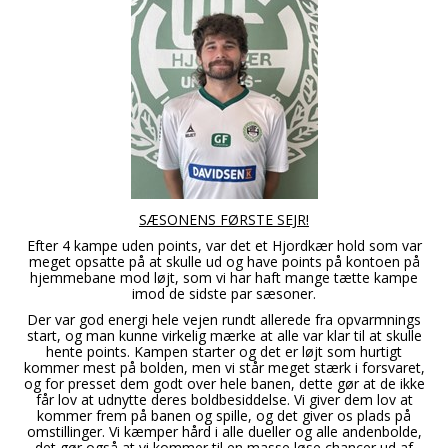
SÆSONENS FØRSTE SEJR!
Efter 4 kampe uden points, var det et Hjordkær hold som var
meget opsatte på at skulle ud og have points på kontoen på
hjemmebane mod løjt, som vi har haft mange tætte kampe
imod de sidste par sæsoner.
Der var god energi hele vejen rundt allerede fra opvarmnings
start, og man kunne virkelig mærke at alle var klar til at skulle
hente points. Kampen starter og det er løjt som hurtigt
kommer mest på bolden, men vi står meget stærk i forsvaret,
og for presset dem godt over hele banen, dette gør at de ikke
får lov at udnytte deres boldbesiddelse. Vi giver dem lov at
kommer frem på banen og spille, og det giver os plads på
omstillinger. Vi kæmper hård i alle dueller og alle andenbolde,
det gør også at vi kommer til en masse løse chancer ud af