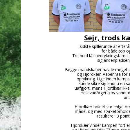
Sejr, trods 
I sidste spillerunde af efter
for både top og
Tre hold lå i nedrykningsfare s
sig andenpladsen
Begge mandskaber havde meget p
og Hjordkær. Aabenraa for 
oprykning. Lige inden kampst
kunne sikre sig endnu en sæ
uafgjort, mens Hjordkær ikk
Hellevad/Agerskov vandt 
an
Hjordkær holdet var enige om
måde, og med styrkeforholdet
resultere i 3 poin
Hjordkær vinder kampen fortjen
da Hjordkær i det 76 min. scor