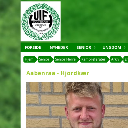
FORSIDE
NYHEDER
SENIOR
UNGDOM
Hjem
Senior
Senior Herre
Kampreferater
Arkiv
E
Aabenraa - Hjordkær