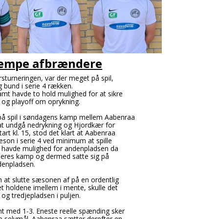
kæmpe afbrændere
årsturneringen, var der meget på spil,
 bund i serie 4 rækken.
amt havde to hold mulighed for at sikre
 og playoff om oprykning.
å spil i søndagens kamp mellem Aabenraa
at undgå nedrykning og Hjordkær for
art kl. 15, stod det klart at Aabenraa
son i serie 4 ved minimum at spille
e havde mulighed for andenpladsen da
deres kamp og dermed satte sig på
denpladsen.
 at slutte sæsonen af på en ordentlig
 holdene imellem i mente, skulle det
t og tredjepladsen i puljen.
t med 1-3. Eneste reelle spænding sker
e selvmål. Aabenraa sætter derefter en