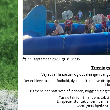
11. september 2023
kl. 21:36
Trænings
Vejret var fantastisk og opbakningen var go
Der er blevet trænet fodbold, dystet i alternative discip
i 
Børnene har haft sved på panden, hygget sig og tro
Tusind tak for lån af børn, tak 
En speciel stor tak til dem der har
Uden jeres hjælp kan 