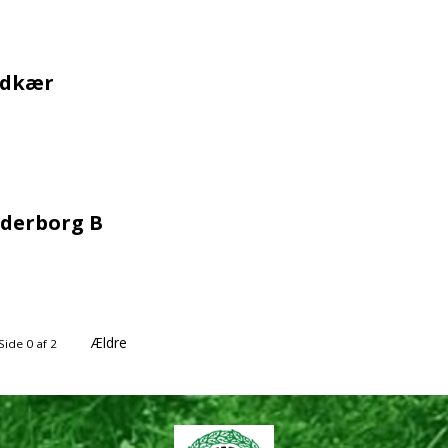
rdkær
nderborg B
Ældre
Side 0 af 2