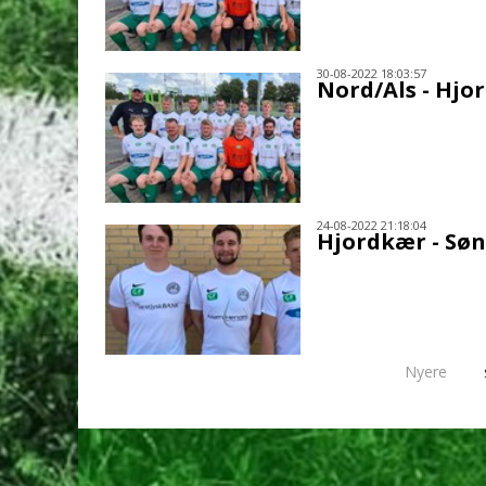
30-08-2022 18:03:57
Nord/Als - Hjo
24-08-2022 21:18:04
Hjordkær - Sø
Nyere