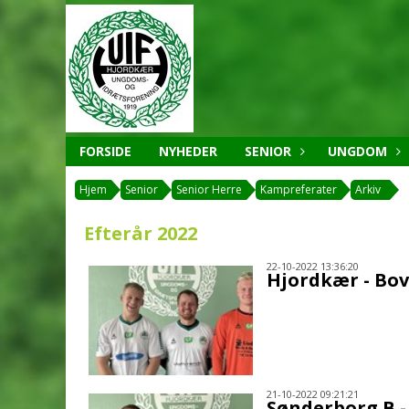
FORSIDE
NYHEDER
SENIOR
UNGDOM
Hjem
Senior
Senior Herre
Kampreferater
Arkiv
Efterår 2022
22-10-2022 13:36:20
Hjordkær - Bov
21-10-2022 09:21:21
Sønderborg B 